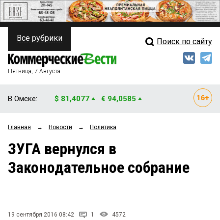
Все рубрики
Поиск по сайту
ПОЛИТИКА
Свежий выпуск
Медиа
ФИНАНСЫ
Пятница, 7 Августа
Кто есть кто
НЕДВИЖИМОСТЬ
В Омске:
$ 81,4077
€ 94,0585
Интервью
БИЗНЕС
Главная
→
Новости
→
Политика
Мнения
ОБЩЕСТВО
ЗУГА вернулся в
Рейтинги
ЗАКОН
Законодательное собрание
Блоги
НОВОСТИ КОМПАНИЙ
Архив
ПРОИСШЕСТВИЯ
19 сентября 2016 08:42
1
4572