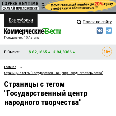
Все рубрики
Поиск по сайту
ПОЛИТИКА
Свежий выпуск
Медиа
ФИНАНСЫ
Понедельник, 10 Августа
Кто есть кто
НЕДВИЖИМОСТЬ
В Омске:
$ 82,1665
€ 94,8366
Интервью
БИЗНЕС
Главная
→
Мнения
ОБЩЕСТВО
Страницы c тегом "Государственный центр народного творчества"
Рейтинги
ЗАКОН
Страницы c тегом
"Государственный центр
Блоги
НОВОСТИ КОМПАНИЙ
народного творчества"
Архив
ПРОИСШЕСТВИЯ
СТИЛЬ ЖИЗНИ