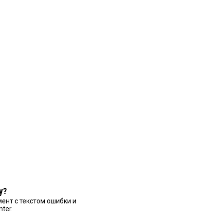
у?
ент с текстом ошибки и
nter.