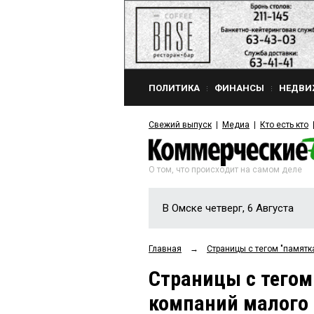
ПОЛИТИКА
ФИНАНСЫ
НЕДВИ
Свежий выпуск
Медиа
Кто есть кто
О том, что происходит на самом деле
В Омске четверг, 6 Августа
Главная
→
Страницы c тегом "памятк
Страницы c тегом
компаний малого 