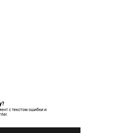
у?
ент с текстом ошибки и
nter.