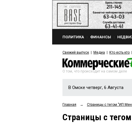
ПОЛИТИКА
ФИНАНСЫ
НЕДВИ
Свежий выпуск
Медиа
Кто есть кто
О том, что происходит на самом деле
В Омске четверг, 6 Августа
Главная
→
Страницы c тегом "ИП Мен
Страницы c тегом