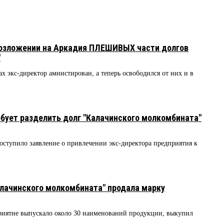
возложении на Аркадия ПЛЕШИВЫХ части долгов
"
х экс-директор амнистирован, а теперь освободился от них и в
бует разделить долг "Калачинского молкомбината"
ступило заявление о привлечении экс-директора предприятия к
лачинского молкомбината" продала марку
риятие выпускало около 30 наименований продукции, выкупил