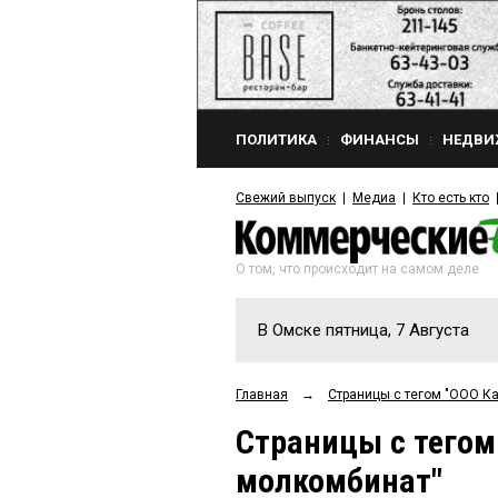
ПОЛИТИКА
ФИНАНСЫ
НЕДВИ
Свежий выпуск
Медиа
Кто есть кто
О том, что происходит на самом деле
В Омске пятница, 7 Августа
Главная
→
Страницы c тегом "ООО К
Страницы c тегом
молкомбинат"