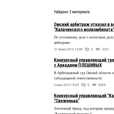
Найдено
3
материала
Омский арбитраж отказал в 
"Калачинского молкомбината
По уголовному делу о налоговых долга
арбитраже
21 июня 2016 14:08
0
3231
Конкурсный управляющий тре
с Аркадием ПЛЕШИВЫХ
В Арбитражный суд Омской области по
субсидиарной ответственности
5 мая 2016 18:03
0
5069
Конкурсный управляющий "Ка
"Свеженька"
Зонтичный бренд, под которым предп
"Калачинский молзавод"