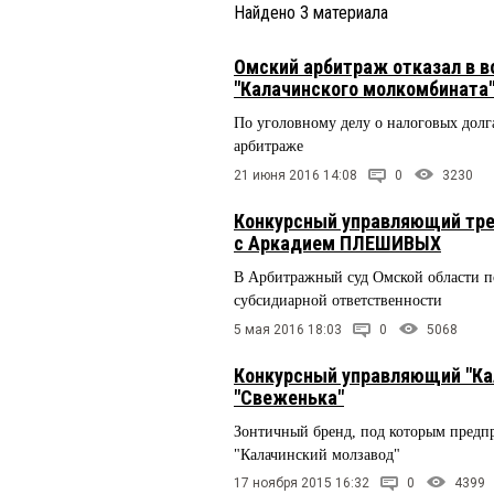
Найдено
3
материала
Омский арбитраж отказал в 
"Калачинского молкомбината
По уголовному делу о налоговых долга
арбитраже
21 июня 2016 14:08
0
3230
Конкурсный управляющий тре
с Аркадием ПЛЕШИВЫХ
В Арбитражный суд Омской области по
субсидиарной ответственности
5 мая 2016 18:03
0
5068
Конкурсный управляющий "Ка
"Свеженька"
Зонтичный бренд, под которым предп
"Калачинский молзавод"
17 ноября 2015 16:32
0
4399