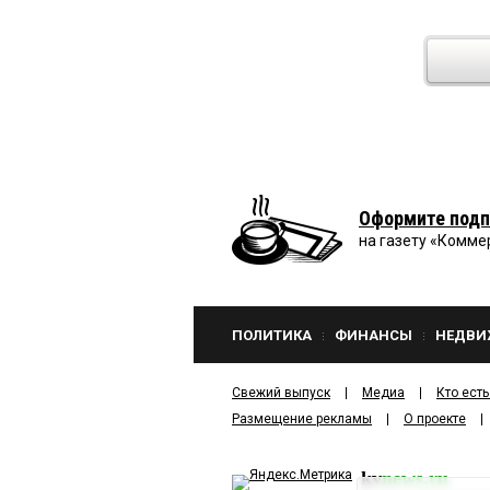
Оформите подп
на газету «Комме
ПОЛИТИКА
ФИНАНСЫ
НЕДВИ
Свежий выпуск
Медиа
Кто есть
Размещение рекламы
О проекте
kv
news.ru