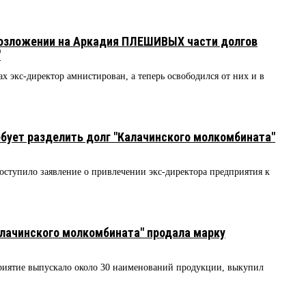
возложении на Аркадия ПЛЕШИВЫХ части долгов
"
х экс-директор амнистирован, а теперь освободился от них и в
бует разделить долг "Калачинского молкомбината"
ступило заявление о привлечении экс-директора предприятия к
лачинского молкомбината" продала марку
риятие выпускало около 30 наименований продукции, выкупил