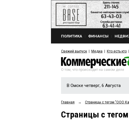
ПОЛИТИКА
ФИНАНСЫ
НЕДВИ
Свежий выпуск
Медиа
Кто есть кто
О том, что происходит на самом деле
В Омске четверг, 6 Августа
Главная
→
Страницы c тегом "ООО К
Страницы c тегом