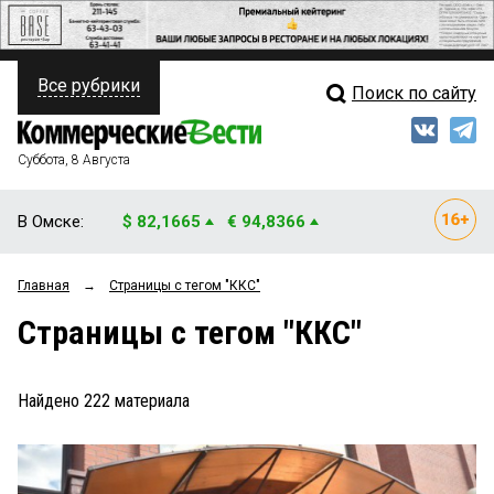
Все рубрики
Поиск по сайту
ПОЛИТИКА
Свежий выпуск
Медиа
ФИНАНСЫ
Суббота, 8 Августа
Кто есть кто
НЕДВИЖИМОСТЬ
В Омске:
$ 82,1665
€ 94,8366
Интервью
БИЗНЕС
Главная
→
Страницы c тегом "ККС"
Мнения
ОБЩЕСТВО
Страницы c тегом "ККС"
Рейтинги
ЗАКОН
Блоги
НОВОСТИ КОМПАНИЙ
Найдено
222
материала
Архив
ПРОИСШЕСТВИЯ
СТИЛЬ ЖИЗНИ