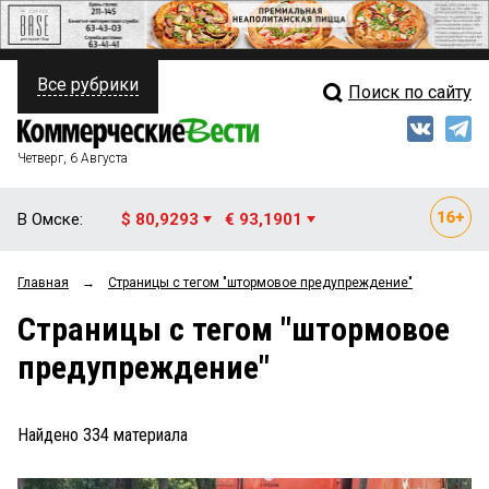
Все рубрики
Поиск по сайту
ПОЛИТИКА
Свежий выпуск
Медиа
ФИНАНСЫ
Четверг, 6 Августа
Кто есть кто
НЕДВИЖИМОСТЬ
В Омске:
$ 80,9293
€ 93,1901
Интервью
БИЗНЕС
Главная
→
Страницы c тегом "штормовое предупреждение"
Мнения
ОБЩЕСТВО
Страницы c тегом "штормовое
Рейтинги
ЗАКОН
предупреждение"
Блоги
НОВОСТИ КОМПАНИЙ
Архив
Найдено
334
материала
ПРОИСШЕСТВИЯ
СТИЛЬ ЖИЗНИ