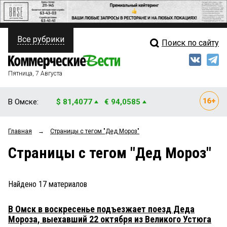
Все рубрики
Поиск по сайту
ПОЛИТИКА
Свежий выпуск
Медиа
ФИНАНСЫ
Пятница, 7 Августа
Кто есть кто
НЕДВИЖИМОСТЬ
В Омске:
$ 81,4077
€ 94,0585
Интервью
БИЗНЕС
Главная
→
Страницы c тегом "Дед Мороз"
Мнения
ОБЩЕСТВО
Страницы c тегом "Дед Мороз"
Рейтинги
ЗАКОН
Блоги
НОВОСТИ КОМПАНИЙ
Найдено
17
материалов
Архив
ПРОИСШЕСТВИЯ
В Омск в воскресенье подъезжает поезд Деда
Мороза, выехавший 22 октября из Великого Устюга
СТИЛЬ ЖИЗНИ