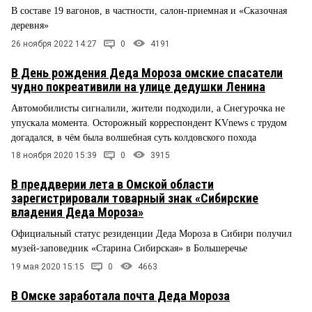
В составе 19 вагонов, в частности, салон-приемная и «Сказочная
деревня»
26 ноября 2022 14:27
0
4191
В День рождения Деда Мороза омские спасатели
чудно покреативили на улице дедушки Ленина
Автомобилисты сигналили, жители подходили, а Снегурочка не
упускала момента. Осторожный корреспондент KVnews с трудом
догадался, в чём была волшебная суть колдовского похода
18 ноября 2020 15:39
0
3915
В преддверии лета в Омской области
зарегистрировали товарный знак «Сибирские
владения Деда Мороза»
Официальный статус резиденции Деда Мороза в Сибири получил
музей-заповедник «Старина Сибирская» в Большеречье
19 мая 2020 15:15
0
4663
В Омске заработала почта Деда Мороза