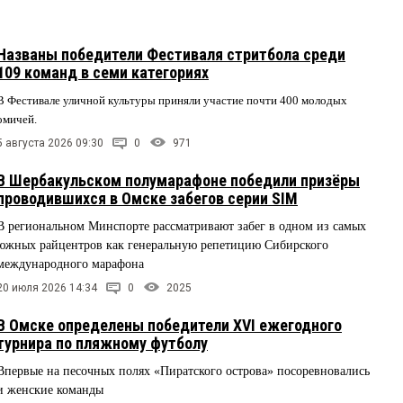
Названы победители Фестиваля стритбола среди
109 команд в семи категориях
В Фестивале уличной культуры приняли участие почти 400 молодых
омичей.
5 августа 2026 09:30
0
971
В Шербакульском полумарафоне победили призёры
проводившихся в Омске забегов серии SIM
В региональном Минспорте рассматривают забег в одном из самых
южных райцентров как генеральную репетицию Сибирского
международного марафона
20 июля 2026 14:34
0
2025
В Омске определены победители XVI ежегодного
турнира по пляжному футболу
Впервые на песочных полях «Пиратского острова» посоревновались
и женские команды