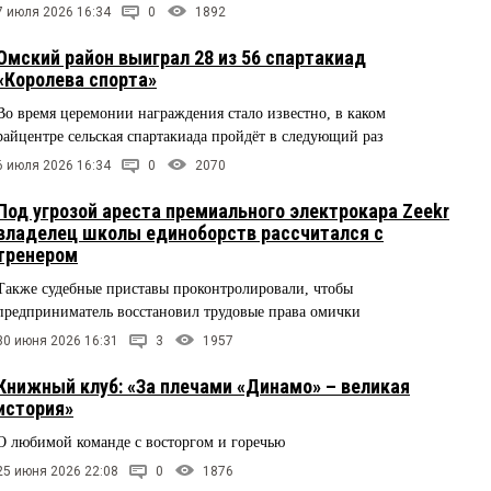
7 июля 2026 16:34
0
1892
Омский район выиграл 28 из 56 спартакиад
«Королева спорта»
Во время церемонии награждения стало известно, в каком
райцентре сельская спартакиада пройдёт в следующий раз
6 июля 2026 16:34
0
2070
Под угрозой ареста премиального электрокара Zeekr
владелец школы единоборств рассчитался с
тренером
Также судебные приставы проконтролировали, чтобы
предприниматель восстановил трудовые права омички
30 июня 2026 16:31
3
1957
Книжный клуб: «За плечами «Динамо» – великая
история»
О любимой команде с восторгом и горечью
25 июня 2026 22:08
0
1876