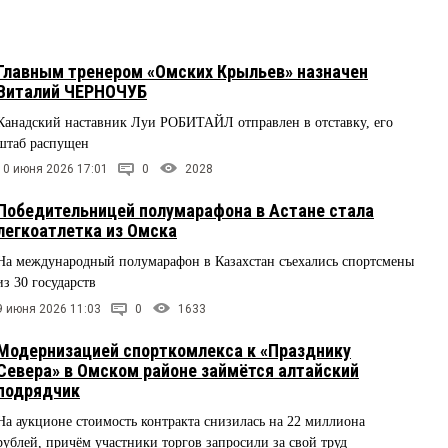
Главным тренером «Омских Крыльев» назначен
Виталий ЧЕРНОЧУБ
Канадский наставник Луи РОБИТАЙЛ отправлен в отставку, его
штаб распущен
10 июня 2026 17:01
0
2028
Победительницей полумарафона в Астане стала
легкоатлетка из Омска
На международный полумарафон в Казахстан съехались спортсмены
из 30 государств
9 июня 2026 11:03
0
1633
Модернизацией спорткомлекса к «Празднику
Севера» в Омском районе займётся алтайский
подрядчик
На аукционе стоимость контракта снизилась на 22 миллиона
рублей, причём участники торгов запросили за свой труд