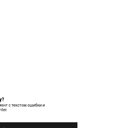
у?
ент с текстом ошибки и
nter.