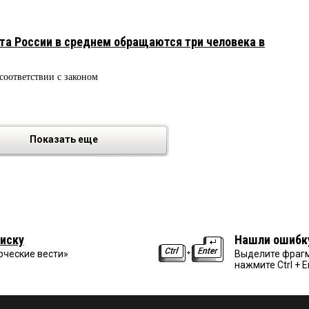
а России в среднем обращаются три человека в
соответствии с законом
7
Показать еще
иску
Нашли ошибк
рческие вести»
Выделите фрагм
нажмите Ctrl + E