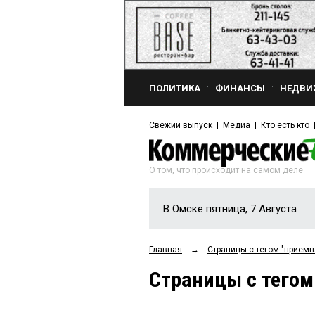
ПОЛИТИКА
ФИНАНСЫ
НЕДВИ
Свежий выпуск
Медиа
Кто есть кто
О том, что происходит на самом деле
В Омске пятница, 7 Августа
Главная
→
Страницы c тегом "приемн
Страницы c тегом