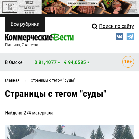
Все рубрики
Поиск по сайту
ПОЛИТИКА
Свежий выпуск
Медиа
ФИНАНСЫ
Пятница, 7 Августа
Кто есть кто
НЕДВИЖИМОСТЬ
В Омске:
$ 81,4077
€ 94,0585
Интервью
БИЗНЕС
Главная
→
Страницы c тегом "суды"
Мнения
ОБЩЕСТВО
Страницы c тегом "суды"
Рейтинги
ЗАКОН
Блоги
НОВОСТИ КОМПАНИЙ
Найдено
274
материала
Архив
ПРОИСШЕСТВИЯ
СТИЛЬ ЖИЗНИ