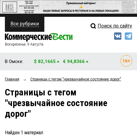
Все рубрики
Поиск по сайту
ПОЛИТИКА
Свежий выпуск
Медиа
ФИНАНСЫ
Воскресенье, 9 Августа
Кто есть кто
НЕДВИЖИМОСТЬ
В Омске:
$ 82,1665
€ 94,8366
Интервью
БИЗНЕС
Главная
→
Страницы c тегом "чрезвычайное состояние дорог"
Мнения
ОБЩЕСТВО
Страницы c тегом
Рейтинги
ЗАКОН
"чрезвычайное состояние
Блоги
НОВОСТИ КОМПАНИЙ
дорог"
Архив
ПРОИСШЕСТВИЯ
Найден
1
материал
СТИЛЬ ЖИЗНИ