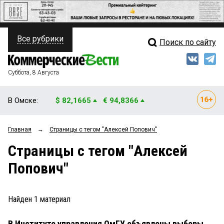
Все рубрики
Поиск по сайту
ПОЛИТИКА
Свежий выпуск
Медиа
ФИНАНСЫ
Суббота, 8 Августа
Кто есть кто
НЕДВИЖИМОСТЬ
В Омске:
$ 82,1665
€ 94,8366
Интервью
БИЗНЕС
Главная
→
Страницы c тегом "Алексей Попович"
Мнения
ОБЩЕСТВО
Страницы c тегом "Алексей
Рейтинги
ЗАКОН
Попович"
Блоги
НОВОСТИ КОМПАНИЙ
Архив
Найден
1
материал
ПРОИСШЕСТВИЯ
В Институте управления ОмГУ объявлены выборы
СТИЛЬ ЖИЗНИ