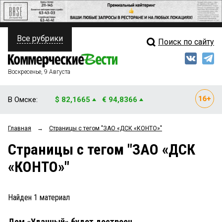
Все рубрики
Поиск по сайту
ПОЛИТИКА
Свежий выпуск
Медиа
ФИНАНСЫ
Воскресенье, 9 Августа
Кто есть кто
НЕДВИЖИМОСТЬ
В Омске:
$ 82,1665
€ 94,8366
Интервью
БИЗНЕС
Главная
→
Страницы c тегом "ЗАО «ДСК «КОНТО»"
Мнения
ОБЩЕСТВО
Страницы c тегом "ЗАО «ДСК
Рейтинги
ЗАКОН
«КОНТО»"
Блоги
НОВОСТИ КОМПАНИЙ
Архив
Найден
1
материал
ПРОИСШЕСТВИЯ
Дом «Удачный» будет достроен
СТИЛЬ ЖИЗНИ