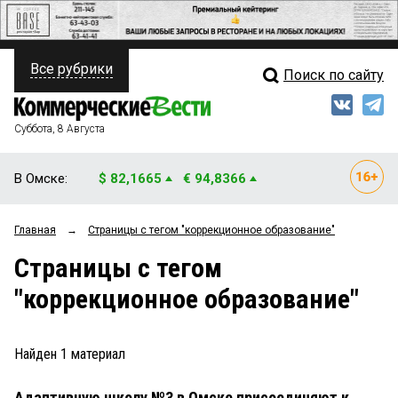
Все рубрики
Поиск по сайту
ПОЛИТИКА
Свежий выпуск
Медиа
ФИНАНСЫ
Суббота, 8 Августа
Кто есть кто
НЕДВИЖИМОСТЬ
В Омске:
$ 82,1665
€ 94,8366
Интервью
БИЗНЕС
Главная
→
Страницы c тегом "коррекционное образование"
Мнения
ОБЩЕСТВО
Страницы c тегом
Рейтинги
ЗАКОН
"коррекционное образование"
Блоги
НОВОСТИ КОМПАНИЙ
Архив
Найден
1
материал
ПРОИСШЕСТВИЯ
Адаптивную школу №3 в Омске присоединяют к
СТИЛЬ ЖИЗНИ