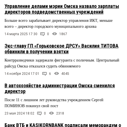
Управление делами мэрии Омска назвало зарплаты
директоров подведомственных учреждений
Больше всего зарабатывает директор управления ИКТ, меньше
всего – директор городского муниципального архива
14 марта 2025 17:30
0
1867
Экс-главу ГП «Горьковское ДРСУ» Василия ТИТОВА
обвинили в получении взятки
Контрразведчики задержали фигуранта с поличным. Центральный
райсуд Омска отказался судить обвиняемого
14 ноября 2024 17:01
6
4045
В автохозяйстве администрации Омска сменился
директор
После 11 с лишним лет руководства учреждением Сергей
ПОМИНОВ покинул свой пост
23 мая 2024 18:02
0
2318
Банк ВТБ и KASIKORNBANK подписали меморандум о