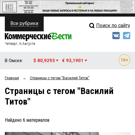
Все рубрики
Поиск по сайту
ПОЛИТИКА
Свежий выпуск
Медиа
ФИНАНСЫ
Четверг, 6 Августа
Кто есть кто
НЕДВИЖИМОСТЬ
В Омске:
$ 80,9293
€ 93,1901
Интервью
БИЗНЕС
Главная
→
Страницы c тегом "Василий Титов"
Мнения
ОБЩЕСТВО
Страницы c тегом "Василий
Рейтинги
ЗАКОН
Титов"
Блоги
НОВОСТИ КОМПАНИЙ
Архив
Найдено
6
материалов
ПРОИСШЕСТВИЯ
СТИЛЬ ЖИЗНИ