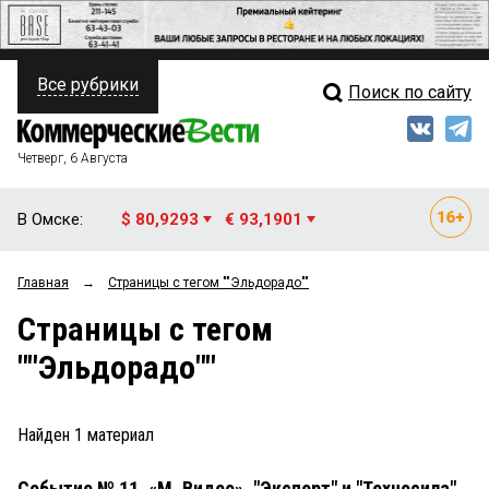
Все рубрики
Поиск по сайту
ПОЛИТИКА
Свежий выпуск
Медиа
ФИНАНСЫ
Четверг, 6 Августа
Кто есть кто
НЕДВИЖИМОСТЬ
В Омске:
$ 80,9293
€ 93,1901
Интервью
БИЗНЕС
Главная
→
Страницы c тегом ""Эльдорадо""
Мнения
ОБЩЕСТВО
Страницы c тегом
Рейтинги
ЗАКОН
""Эльдорадо""
Блоги
НОВОСТИ КОМПАНИЙ
Архив
Найден
1
материал
ПРОИСШЕСТВИЯ
Событие № 11. «М. Видео», "Эксперт" и "Техносила"
СТИЛЬ ЖИЗНИ