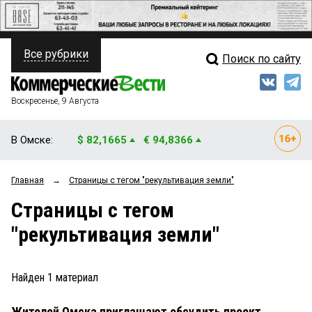
Все рубрики
Поиск по сайту
ПОЛИТИКА
Свежий выпуск
Медиа
ФИНАНСЫ
Воскресенье, 9 Августа
Кто есть кто
НЕДВИЖИМОСТЬ
В Омске:
$ 82,1665
€ 94,8366
Интервью
БИЗНЕС
Главная
→
Страницы c тегом "рекультивация земли"
Мнения
ОБЩЕСТВО
Страницы c тегом
Рейтинги
ЗАКОН
"рекультивация земли"
Блоги
НОВОСТИ КОМПАНИЙ
Архив
Найден
1
материал
ПРОИСШЕСТВИЯ
Жителей Омска приглашают обсудить проект
СТИЛЬ ЖИЗНИ