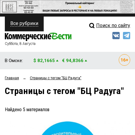
Все рубрики
Поиск по сайту
ПОЛИТИКА
Свежий выпуск
Медиа
ФИНАНСЫ
Суббота, 8 Августа
Кто есть кто
НЕДВИЖИМОСТЬ
В Омске:
$ 82,1665
€ 94,8366
Интервью
БИЗНЕС
Главная
→
Страницы c тегом "БЦ Радуга"
Мнения
ОБЩЕСТВО
Страницы c тегом "БЦ Радуга"
Рейтинги
ЗАКОН
Блоги
НОВОСТИ КОМПАНИЙ
Найдено
5
материалов
Архив
ПРОИСШЕСТВИЯ
СТИЛЬ ЖИЗНИ