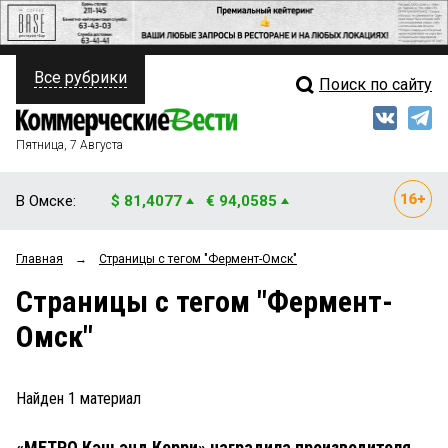
Все рубрики
Поиск по сайту
ПОЛИТИКА
Свежий выпуск
Медиа
ФИНАНСЫ
Пятница, 7 Августа
Кто есть кто
НЕДВИЖИМОСТЬ
В Омске:
$ 81,4077
€ 94,0585
Интервью
БИЗНЕС
Главная
→
Страницы c тегом "Фермент-Омск"
Мнения
ОБЩЕСТВО
Страницы c тегом "Фермент-
Рейтинги
ЗАКОН
Омск"
Блоги
НОВОСТИ КОМПАНИЙ
Архив
Найден
1
материал
ПРОИСШЕСТВИЯ
«МЕТРО Кэш энд Керри» наградила производителя
СТИЛЬ ЖИЗНИ