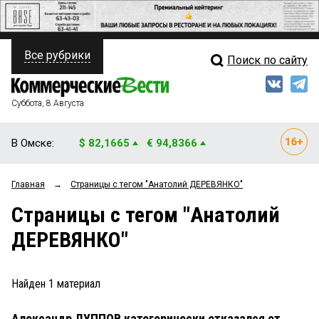
Все рубрики
Поиск по сайту
ПОЛИТИКА
Свежий выпуск
Медиа
ФИНАНСЫ
Суббота, 8 Августа
Кто есть кто
НЕДВИЖИМОСТЬ
В Омске:
$ 82,1665
€ 94,8366
Интервью
БИЗНЕС
Главная
→
Страницы c тегом "Анатолий ДЕРЕВЯНКО"
Мнения
ОБЩЕСТВО
Страницы c тегом "Анатолий
Рейтинги
ЗАКОН
ДЕРЕВЯНКО"
Блоги
НОВОСТИ КОМПАНИЙ
Архив
Найден
1
материал
ПРОИСШЕСТВИЯ
Александр ЛУППОВ категорически отказался от
СТИЛЬ ЖИЗНИ