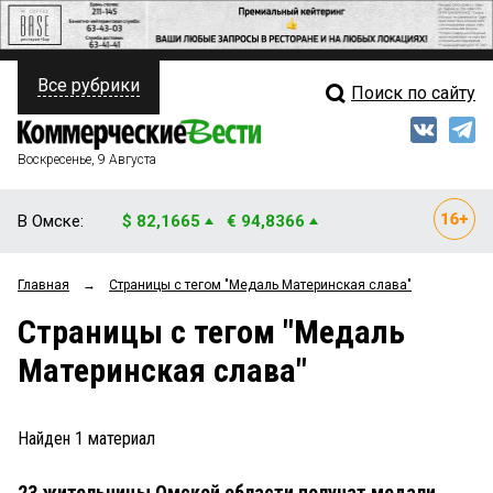
Все рубрики
Поиск по сайту
ПОЛИТИКА
Свежий выпуск
Медиа
ФИНАНСЫ
Воскресенье, 9 Августа
Кто есть кто
НЕДВИЖИМОСТЬ
В Омске:
$ 82,1665
€ 94,8366
Интервью
БИЗНЕС
Главная
→
Страницы c тегом "Медаль Материнская слава"
Мнения
ОБЩЕСТВО
Страницы c тегом "Медаль
Рейтинги
ЗАКОН
Материнская слава"
Блоги
НОВОСТИ КОМПАНИЙ
Архив
Найден
1
материал
ПРОИСШЕСТВИЯ
23 жительницы Омской области получат медали
СТИЛЬ ЖИЗНИ