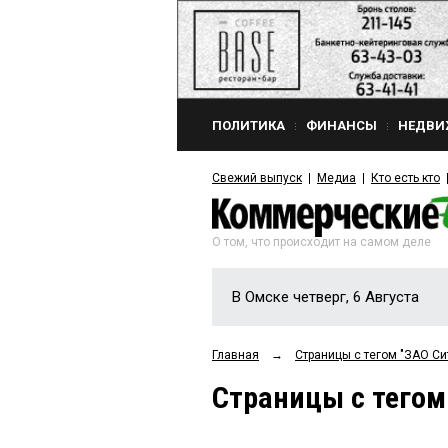
ПОЛИТИКА
ФИНАНСЫ
НЕДВИ
Свежий выпуск
Медиа
Кто есть кто
О том, что происходит на самом деле
В Омске четверг, 6 Августа
Главная
→
Страницы c тегом "ЗАО Си
Страницы c тегом