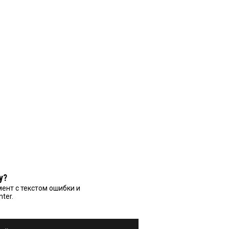
у?
ент с текстом ошибки и
nter.