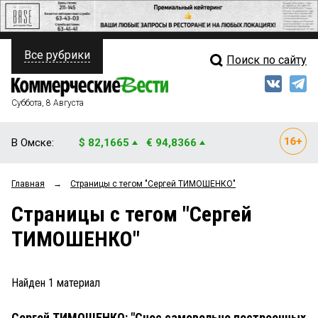
Все рубрики
Поиск по сайту
ПОЛИТИКА
Свежий выпуск
Медиа
ФИНАНСЫ
Суббота, 8 Августа
Кто есть кто
НЕДВИЖИМОСТЬ
В Омске:
$ 82,1665
€ 94,8366
Интервью
БИЗНЕС
Главная
→
Страницы c тегом "Сергей ТИМОШЕНКО"
Мнения
ОБЩЕСТВО
Страницы c тегом "Сергей
Рейтинги
ЗАКОН
ТИМОШЕНКО"
Блоги
НОВОСТИ КОМПАНИЙ
Архив
Найден
1
материал
ПРОИСШЕСТВИЯ
Сергей ТИМОШЕНКО: "Снос самовольно построенных
СТИЛЬ ЖИЗНИ