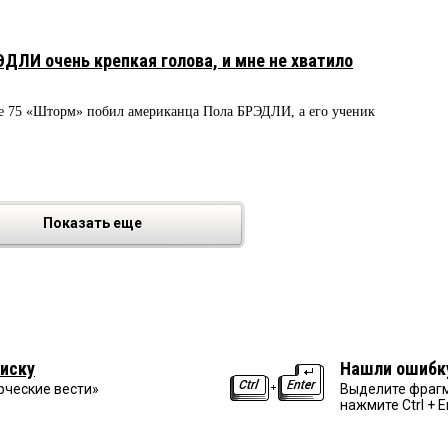
ЛИ очень крепкая голова, и мне не хватило
ge 75 «Шторм» побил американца Пола БРЭДЛИ, а его ученик
Показать еще
иску
Нашли ошибк
рческие вести»
Выделите фрагм
нажмите Ctrl + E