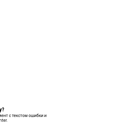
у?
ент с текстом ошибки и
nter.