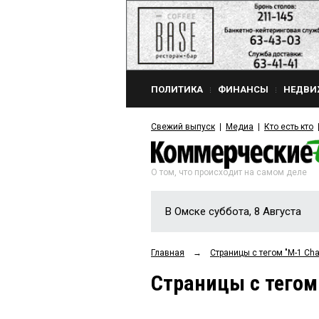
ПОЛИТИКА
ФИНАНСЫ
НЕДВИ
Свежий выпуск
Медиа
Кто есть кто
О том, что происходит на самом деле
В Омске суббота, 8 Августа
Главная
→
Страницы c тегом "М-1 Cha
Страницы c тегом 