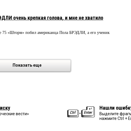
ЛИ очень крепкая голова, и мне не хватило
ge 75 «Шторм» побил американца Пола БРЭДЛИ, а его ученик
Показать еще
иску
Нашли ошибк
рческие вести»
Выделите фрагм
нажмите Ctrl + E