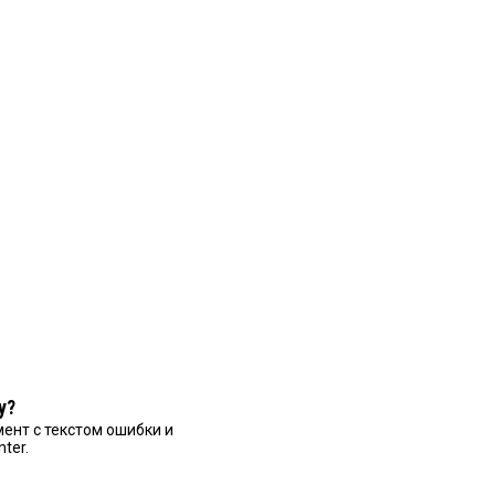
у?
ент с текстом ошибки и
nter.