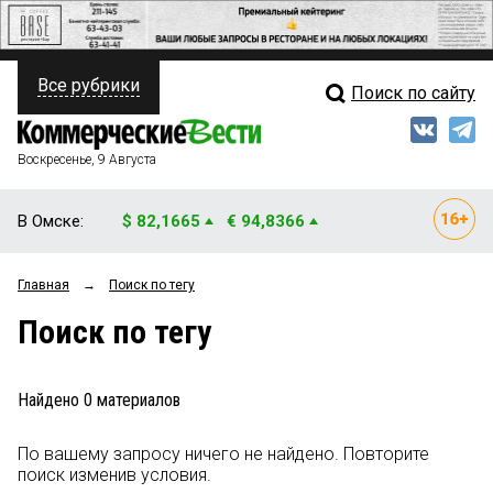
Все рубрики
Поиск по сайту
ПОЛИТИКА
Свежий выпуск
Медиа
ФИНАНСЫ
Воскресенье, 9 Августа
Кто есть кто
НЕДВИЖИМОСТЬ
В Омске:
$ 82,1665
€ 94,8366
Интервью
БИЗНЕС
Главная
→
Поиск по тегу
Мнения
ОБЩЕСТВО
Поиск по тегу
Рейтинги
ЗАКОН
Блоги
НОВОСТИ КОМПАНИЙ
Найдено
0
материалов
Архив
ПРОИСШЕСТВИЯ
По вашему запросу ничего не найдено. Повторите
поиск изменив условия.
СТИЛЬ ЖИЗНИ