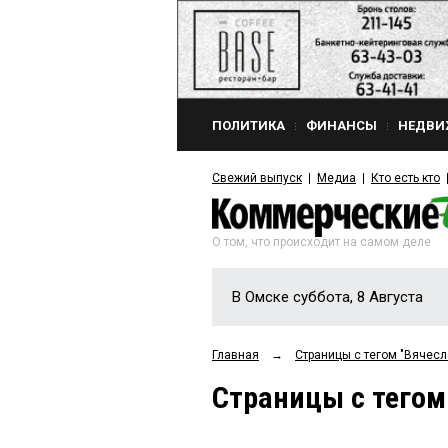
ПОЛИТИКА
ФИНАНСЫ
НЕДВИ
Свежий выпуск
Медиа
Кто есть кто
О том, что происходит на самом деле
В Омске суббота, 8 Августа
Главная
→
Страницы c тегом "Вячес
Страницы c тегом