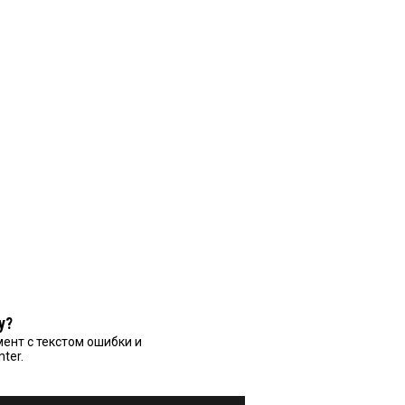
у?
ент с текстом ошибки и
nter.