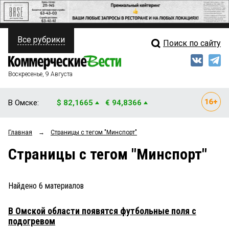
Все рубрики
Поиск по сайту
ПОЛИТИКА
Свежий выпуск
Медиа
ФИНАНСЫ
Воскресенье, 9 Августа
Кто есть кто
НЕДВИЖИМОСТЬ
В Омске:
$ 82,1665
€ 94,8366
Интервью
БИЗНЕС
Главная
→
Страницы c тегом "Минспорт"
Мнения
ОБЩЕСТВО
Страницы c тегом "Минспорт"
Рейтинги
ЗАКОН
Блоги
НОВОСТИ КОМПАНИЙ
Найдено
6
материалов
Архив
ПРОИСШЕСТВИЯ
В Омской области появятся футбольные поля с
подогревом
СТИЛЬ ЖИЗНИ