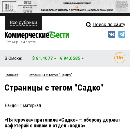
Все рубрики
Поиск по сайту
ПОЛИТИКА
Свежий выпуск
Медиа
ФИНАНСЫ
Пятница, 7 Августа
Кто есть кто
НЕДВИЖИМОСТЬ
В Омске:
$ 81,4077
€ 94,0585
Интервью
БИЗНЕС
Главная
→
Страницы c тегом "Садко"
Мнения
ОБЩЕСТВО
Страницы c тегом "Садко"
Рейтинги
ЗАКОН
Блоги
НОВОСТИ КОМПАНИЙ
Найден
1
материал
Архив
ПРОИСШЕСТВИЯ
«Пятёрочка» притопила «Садко» — оборону держат
кафетерий с пивом и отдел «водка»
СТИЛЬ ЖИЗНИ