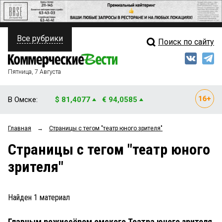
Все рубрики
Поиск по сайту
ПОЛИТИКА
Свежий выпуск
Медиа
ФИНАНСЫ
Пятница, 7 Августа
Кто есть кто
НЕДВИЖИМОСТЬ
В Омске:
$ 81,4077
€ 94,0585
Интервью
БИЗНЕС
Главная
→
Страницы c тегом "театр юного зрителя"
Мнения
ОБЩЕСТВО
Страницы c тегом "театр юного
Рейтинги
ЗАКОН
зрителя"
Блоги
НОВОСТИ КОМПАНИЙ
Архив
Найден
1
материал
ПРОИСШЕСТВИЯ
Главным режиссёром омского Театра юного зрителя
СТИЛЬ ЖИЗНИ