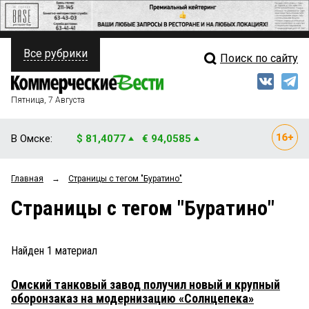
Все рубрики
Поиск по сайту
ПОЛИТИКА
Свежий выпуск
Медиа
ФИНАНСЫ
Пятница, 7 Августа
Кто есть кто
НЕДВИЖИМОСТЬ
В Омске:
$ 81,4077
€ 94,0585
Интервью
БИЗНЕС
Главная
→
Страницы c тегом "Буратино"
Мнения
ОБЩЕСТВО
Страницы c тегом "Буратино"
Рейтинги
ЗАКОН
Блоги
НОВОСТИ КОМПАНИЙ
Найден
1
материал
Архив
ПРОИСШЕСТВИЯ
Омский танковый завод получил новый и крупный
оборонзаказ на модернизацию «Солнцепека»
СТИЛЬ ЖИЗНИ