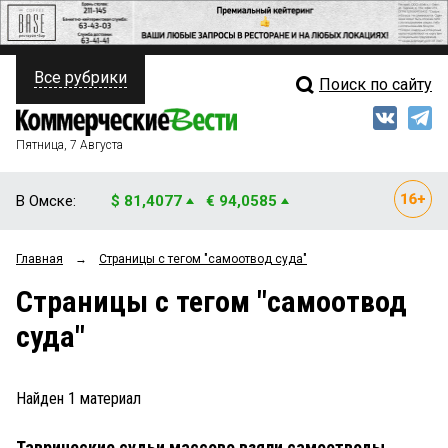
Все рубрики
Поиск по сайту
ПОЛИТИКА
Свежий выпуск
Медиа
ФИНАНСЫ
Пятница, 7 Августа
Кто есть кто
НЕДВИЖИМОСТЬ
В Омске:
$ 81,4077
€ 94,0585
Интервью
БИЗНЕС
Главная
→
Страницы c тегом "самоотвод суда"
Мнения
ОБЩЕСТВО
Страницы c тегом "самоотвод
Рейтинги
ЗАКОН
суда"
Блоги
НОВОСТИ КОМПАНИЙ
Архив
Найден
1
материал
ПРОИСШЕСТВИЯ
Таврические судьи массово взяли самоотводы
СТИЛЬ ЖИЗНИ