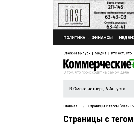
ПОЛИТИКА
ФИНАНСЫ
НЕДВИ
Свежий выпуск
Медиа
Кто есть кто
О том, что происходит на самом деле
В Омске четверг, 6 Августа
Главная
→
Страницы c тегом "Иван Р
Страницы c тегом