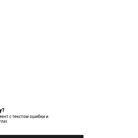
у?
ент с текстом ошибки и
nter.