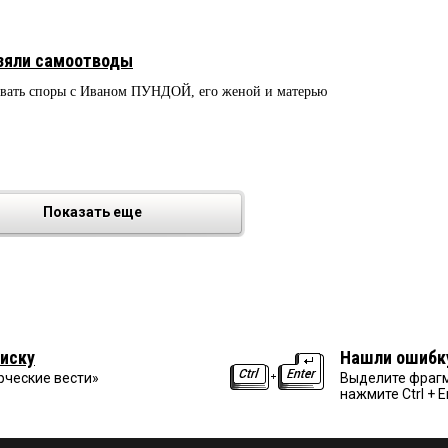
взяли самоотводы
ривать споры с Иваном ПУНДОЙ, его женой и матерью
Показать еще
иску
Нашли ошибк
рческие вести»
Выделите фрагм
нажмите Ctrl + E