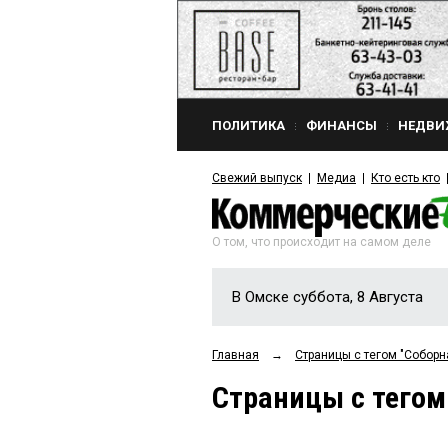
ПОЛИТИКА
ФИНАНСЫ
НЕДВИ
Свежий выпуск
Медиа
Кто есть кто
О том, что происходит на самом деле
В Омске суббота, 8 Августа
Главная
→
Страницы c тегом "Собор
Страницы c тегом