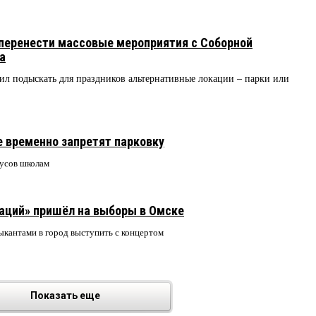
перенести массовые мероприятия с Соборной
а
 подыскать для праздников альтернативные локации – парки или
 временно запретят парковку
бусов школам
ций» пришёл на выборы в Омске
ыкантами в город выступить с концертом
Показать еще