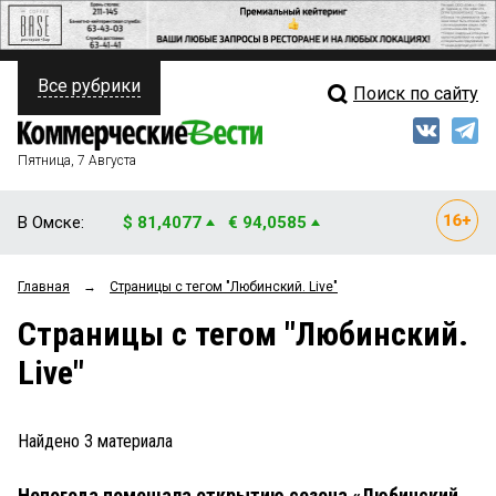
Все рубрики
Поиск по сайту
ПОЛИТИКА
Свежий выпуск
Медиа
ФИНАНСЫ
Пятница, 7 Августа
Кто есть кто
НЕДВИЖИМОСТЬ
В Омске:
$ 81,4077
€ 94,0585
Интервью
БИЗНЕС
Главная
→
Страницы c тегом "Любинский. Live"
Мнения
ОБЩЕСТВО
Страницы c тегом "Любинский.
Рейтинги
ЗАКОН
Live"
Блоги
НОВОСТИ КОМПАНИЙ
Архив
Найдено
3
материала
ПРОИСШЕСТВИЯ
Непогода помешала открытию сезона «Любинский.
СТИЛЬ ЖИЗНИ