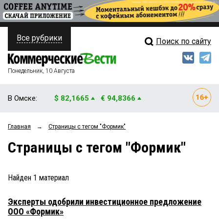
Все рубрики
Поиск по сайту
ПОЛИТИКА
Свежий выпуск
Медиа
ФИНАНСЫ
Понедельник, 10 Августа
Кто есть кто
НЕДВИЖИМОСТЬ
В Омске:
$ 82,1665
€ 94,8366
Интервью
БИЗНЕС
Главная
→
Страницы c тегом "Формик"
Мнения
ОБЩЕСТВО
Страницы c тегом "Формик"
Рейтинги
ЗАКОН
Блоги
НОВОСТИ КОМПАНИЙ
Найден
1
материал
Архив
ПРОИСШЕСТВИЯ
Эксперты одобрили инвестиционное предложение
ООО «Формик»
СТИЛЬ ЖИЗНИ