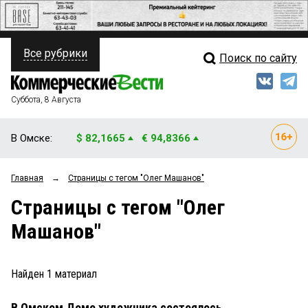
Все рубрики
Поиск по сайту
ПОЛИТИКА
Свежий выпуск
Медиа
ФИНАНСЫ
Суббота, 8 Августа
Кто есть кто
НЕДВИЖИМОСТЬ
В Омске:
$ 82,1665
€ 94,8366
Интервью
БИЗНЕС
Главная
→
Страницы c тегом "Олег Машанов"
Мнения
ОБЩЕСТВО
Страницы c тегом "Олег
Рейтинги
ЗАКОН
Машанов"
Блоги
НОВОСТИ КОМПАНИЙ
Архив
Найден
1
материал
ПРОИСШЕСТВИЯ
В Омском Доме художника состоялось
СТИЛЬ ЖИЗНИ