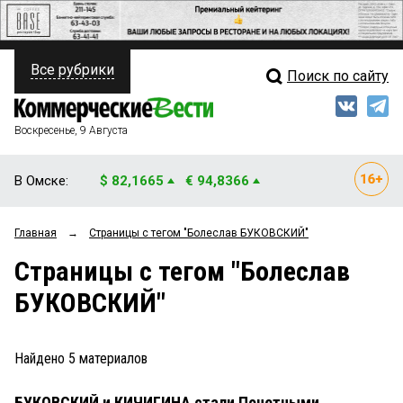
Все рубрики
Поиск по сайту
ПОЛИТИКА
Свежий выпуск
Медиа
ФИНАНСЫ
Воскресенье, 9 Августа
Кто есть кто
НЕДВИЖИМОСТЬ
В Омске:
$ 82,1665
€ 94,8366
Интервью
БИЗНЕС
Главная
→
Страницы c тегом "Болеслав БУКОВСКИЙ"
Мнения
ОБЩЕСТВО
Страницы c тегом "Болеслав
Рейтинги
ЗАКОН
БУКОВСКИЙ"
Блоги
НОВОСТИ КОМПАНИЙ
Архив
Найдено
5
материалов
ПРОИСШЕСТВИЯ
БУКОВСКИЙ и КИЧИГИНА стали Почетными
СТИЛЬ ЖИЗНИ