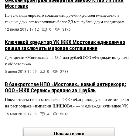
Мостовик
По условиям мирового соглашения, должник должен ежемесячно в
течение двух лет выплачивать более 2,3 млн рублей двум кредиторам
12 июля 2018 17:12
0
3176
Ключевой кредитор УК ЖКХ Мостовик единолично
решил заключить мировое соглашение
Долг дочки «Мостовика» на
43,5 млн рублей
ООО «Флорида» выкупило
у
«Мостовика»
5 июля 2018 10:59
0
2783
В банкротстве НПО «Мостовик» новый антирекорд:
ООО «ЖКХ Сервис» продано за 1 рубль
Покупателем стало московское ООО «Флорида», уже отметившееся
на распродаже «империи ШИШОВА» — и однажды купившее УК
15 мая 2018 17:06
4
5046
Показать еще