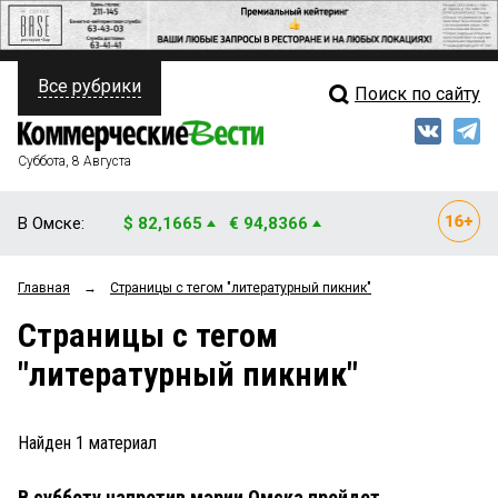
Все рубрики
Поиск по сайту
ПОЛИТИКА
Свежий выпуск
Медиа
ФИНАНСЫ
Суббота, 8 Августа
Кто есть кто
НЕДВИЖИМОСТЬ
В Омске:
$ 82,1665
€ 94,8366
Интервью
БИЗНЕС
Главная
→
Страницы c тегом "литературный пикник"
Мнения
ОБЩЕСТВО
Страницы c тегом
Рейтинги
ЗАКОН
"литературный пикник"
Блоги
НОВОСТИ КОМПАНИЙ
Архив
Найден
1
материал
ПРОИСШЕСТВИЯ
В субботу напротив мэрии Омска пройдет
СТИЛЬ ЖИЗНИ