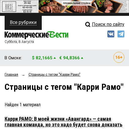
Все рубрики
Поиск по сайту
ПОЛИТИКА
Свежий выпуск
Медиа
ФИНАНСЫ
Суббота, 8 Августа
Кто есть кто
НЕДВИЖИМОСТЬ
В Омске:
$ 82,1665
€ 94,8366
Интервью
БИЗНЕС
Главная
→
Страницы c тегом "Карри Рамо"
Мнения
ОБЩЕСТВО
Страницы c тегом "Карри Рамо"
Рейтинги
ЗАКОН
Блоги
НОВОСТИ КОМПАНИЙ
Найден
1
материал
Архив
ПРОИСШЕСТВИЯ
Карри РАМО: В моей жизни «Авангард» — самая
главная команда, но это надо будет снова доказать
СТИЛЬ ЖИЗНИ