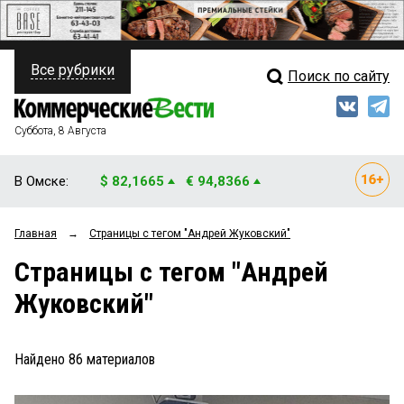
Все рубрики
Поиск по сайту
ПОЛИТИКА
Свежий выпуск
Медиа
ФИНАНСЫ
Суббота, 8 Августа
Кто есть кто
НЕДВИЖИМОСТЬ
В Омске:
$ 82,1665
€ 94,8366
Интервью
БИЗНЕС
Главная
→
Страницы c тегом "Андрей Жуковский"
Мнения
ОБЩЕСТВО
Страницы c тегом "Андрей
Рейтинги
ЗАКОН
Жуковский"
Блоги
НОВОСТИ КОМПАНИЙ
Архив
Найдено
86
материалов
ПРОИСШЕСТВИЯ
СТИЛЬ ЖИЗНИ