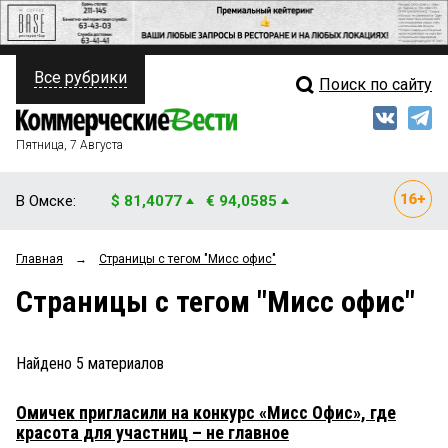
Все рубрики
Поиск по сайту
ПОЛИТИКА
Свежий выпуск
Медиа
ФИНАНСЫ
Пятница, 7 Августа
Кто есть кто
НЕДВИЖИМОСТЬ
В Омске:
$ 81,4077
€ 94,0585
Интервью
БИЗНЕС
Главная
→
Страницы c тегом "Мисс офис"
Мнения
ОБЩЕСТВО
Страницы c тегом "Мисс офис"
Рейтинги
ЗАКОН
Блоги
НОВОСТИ КОМПАНИЙ
Найдено
5
материалов
Архив
ПРОИСШЕСТВИЯ
Омичек пригласили на конкурс «Мисс Офис», где
красота для участниц – не главное
СТИЛЬ ЖИЗНИ