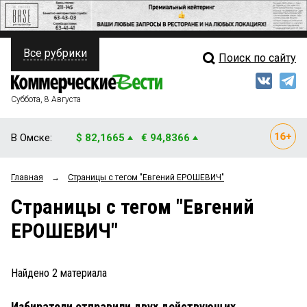
Все рубрики
Поиск по сайту
ПОЛИТИКА
Свежий выпуск
Медиа
ФИНАНСЫ
Суббота, 8 Августа
Кто есть кто
НЕДВИЖИМОСТЬ
В Омске:
$ 82,1665
€ 94,8366
Интервью
БИЗНЕС
Главная
→
Страницы c тегом "Евгений ЕРОШЕВИЧ"
Мнения
ОБЩЕСТВО
Страницы c тегом "Евгений
Рейтинги
ЗАКОН
ЕРОШЕВИЧ"
Блоги
НОВОСТИ КОМПАНИЙ
Архив
Найдено
2
материала
ПРОИСШЕСТВИЯ
Избиратели отправили двух действующих
СТИЛЬ ЖИЗНИ