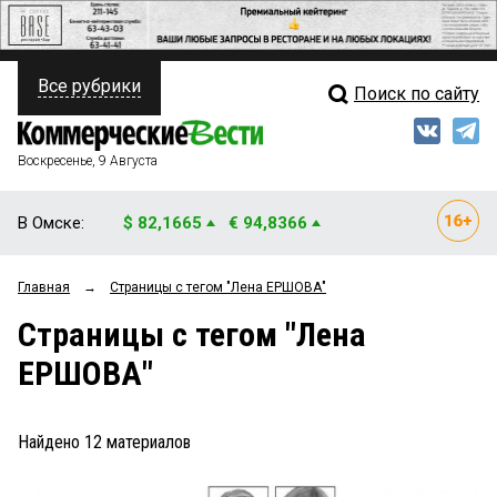
Все рубрики
Поиск по сайту
ПОЛИТИКА
Свежий выпуск
Медиа
ФИНАНСЫ
Воскресенье, 9 Августа
Кто есть кто
НЕДВИЖИМОСТЬ
В Омске:
$ 82,1665
€ 94,8366
Интервью
БИЗНЕС
Главная
→
Страницы c тегом "Лена ЕРШОВА"
Мнения
ОБЩЕСТВО
Страницы c тегом "Лена
Рейтинги
ЗАКОН
ЕРШОВА"
Блоги
НОВОСТИ КОМПАНИЙ
Архив
Найдено
12
материалов
ПРОИСШЕСТВИЯ
СТИЛЬ ЖИЗНИ