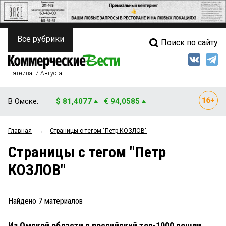
Все рубрики
Поиск по сайту
ПОЛИТИКА
Свежий выпуск
Медиа
ФИНАНСЫ
Пятница, 7 Августа
Кто есть кто
НЕДВИЖИМОСТЬ
В Омске:
$ 81,4077
€ 94,0585
Интервью
БИЗНЕС
Главная
→
Страницы c тегом "Петр КОЗЛОВ"
Мнения
ОБЩЕСТВО
Страницы c тегом "Петр
Рейтинги
ЗАКОН
КОЗЛОВ"
Блоги
НОВОСТИ КОМПАНИЙ
Архив
Найдено
7
материалов
ПРОИСШЕСТВИЯ
Из Омской области в российский топ-1000 вошли
СТИЛЬ ЖИЗНИ