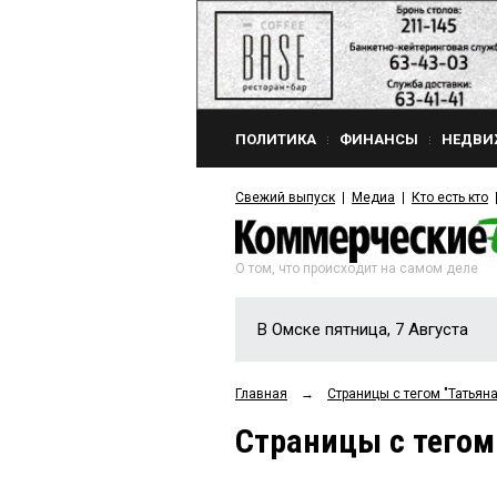
ПОЛИТИКА
ФИНАНСЫ
НЕДВИ
Свежий выпуск
Медиа
Кто есть кто
О том, что происходит на самом деле
В Омске пятница, 7 Августа
Главная
→
Страницы c тегом "Татьян
Страницы c тегом