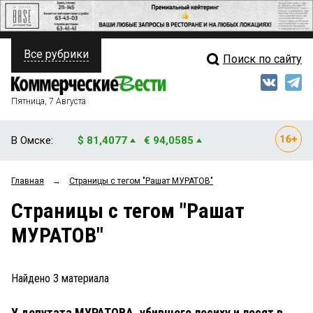
Все рубрики
Поиск по сайту
ПОЛИТИКА
Свежий выпуск
Медиа
ФИНАНСЫ
Пятница, 7 Августа
Кто есть кто
НЕДВИЖИМОСТЬ
В Омске:
$ 81,4077
€ 94,0585
Интервью
БИЗНЕС
Главная
→
Страницы c тегом "Рашат МУРАТОВ"
Мнения
ОБЩЕСТВО
Страницы c тегом "Рашат
Рейтинги
ЗАКОН
МУРАТОВ"
Блоги
НОВОСТИ КОМПАНИЙ
Архив
Найдено
3
материала
ПРОИСШЕСТВИЯ
У депутата МУРАТОВА, убившего лосиху и лосят в
СТИЛЬ ЖИЗНИ